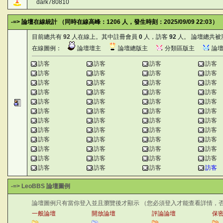
dark780810
-=> 論壇在線統計 （同時在線高峰：1206 人，發生時刻：2025/09/09 22:03）
目前總共有
92
人在線上。其中註冊會員
0
人，訪客
92
人。 論壇總共被
在線圖例：
論壇壇主
論壇總版主
分類區版主
論
訪客
訪客
訪客
訪客
訪客
訪客
訪客
訪客
訪客
訪客
訪客
訪客
訪客
訪客
訪客
訪客
訪客
訪客
訪客
訪客
訪客
訪客
訪客
訪客
訪客
訪客
訪客
訪客
訪客
訪客
訪客
訪客
訪客
訪客
訪客
訪客
訪客
訪客
訪客
訪客
訪客
訪客
訪客
訪客
訪客
訪客
訪客
訪客
-=> LeoBBS 論壇圖例
論壇圖例只有當你登入並且瀏覽後才顯示 （您必須登入才能查看詳情，
一般論壇
開放論壇
評論論壇
保