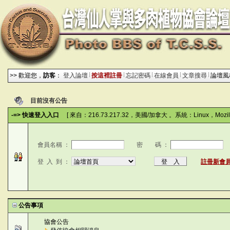
>> 歡迎您，
訪客
：
登入論壇
按這裡註冊
忘記密碼
在線會員
文章搜尋
論壇
目前沒有公告
-=> 快速登入入口
[ 來自：216.73.217.32，美國/加拿大 。系統：Linux，Mozilla
會員名稱 ：
密 碼 ：
C
登 入 到 ：
註冊新會
公告事項
協會公告