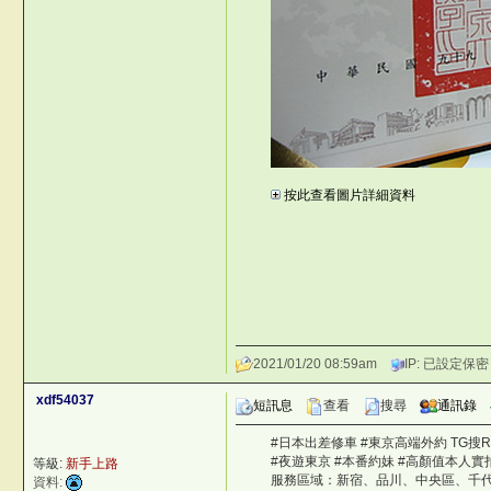
xnBJe
按此查看圖片詳細資料
&
2021/01/20 08:59am
IP: 已設定保密
xdf54037
短訊息
查看
搜尋
通訊錄
#日本出差修車 #東京高端外約 TG搜R300
#夜遊東京 #本番約妹 #高顏值本人實
等級:
新手上路
服務區域：新宿、品川、中央區、千
資料: