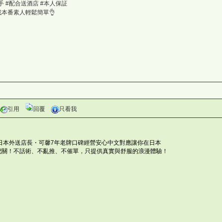
 #配合送酒店 #本人保証
FY
7 ｜找本番素人輕鬆簡單👌
`
引用
回覆
只看我
灣仙人掌與多肉植物協會論壇 Mh3
仙人掌與多肉植物協會論壇 l'meMf
日本外送店長・可馨7年老牌口碑經營安心中文對應讓你在日本
Iy0
把關！不話術、不亂推、不催單，只提供真實與舒服的浪漫體驗！
(6P85a
灣仙人掌與多肉植物協會論壇 LDHa*