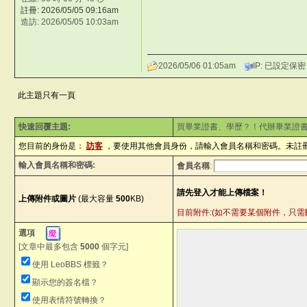
註冊: 2026/05/05 09:16am
造訪: 2026/05/05 10:03am
2026/05/06 01:05am
IP: 已設定保密
此主題只有一頁
快速回覆主題:
買畢業證書、學歷？！代辦畢業證
您目前的身份是：
訪客
，要使用其他會員身份，請輸入會員名稱和密碼。未註
輸入會員名稱和密碼:
會員名稱
:
上傳附件或圖片
(最大容量
500
KB)
目前附件:(如不需要某個附件，只需刪除內容中
選項
[文章中最多包含
5000
個字元]
使用 LeoBBS 標籤？
顯示您的簽名檔？
使用表情符號轉換？