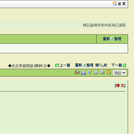
標記論壇所有內容為已讀取
◆此文章被閱讀
2810
次◆
[
樓 主
]