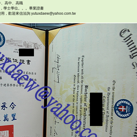
件、高中、高職
E
TS，學士學位。。。畢業證書
P
來信洽詢 yutuxdaew@yahoo.com.tw
Us