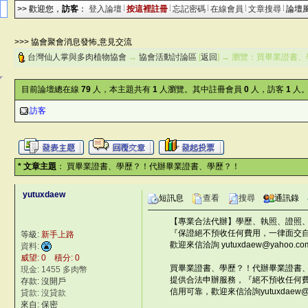
>> 歡迎您，
訪客
：
登入論壇
按這裡註冊
忘記密碼
在線會員
文章搜尋
論壇
>>> 協會聚會消息發怖,意見交流
台灣仙人掌與多肉植物協會
→
協會活動討論區
[
返回
] → 瀏覽：買畢業證書、
目前論壇總在線
79
人，本主題共有
1
人瀏覽。其中註冊會員
0
人，訪客
1
人。
訪客
* 文章主題
： 買畢業證書、學歷？！代辦畢業證書、學歷？！
yutuxdaew
短訊息
查看
搜尋
通訊錄
【專業合法代辦】學歷、執照、證照
『保證絕不預收任何費用，一律面交
等級:
新手上路
歡迎來信洽詢 yutuxdaew@yahoo.com
資料:
©台灣仙人掌與多肉植物協會 -- 台
威望: 0 積分: 0
買畢業證書、學歷？！代辦畢業證書
現金: 1455 多肉幣
提供合法申辦服務，『絕不預收任何
存款: 沒開戶
信用可靠，歡迎來信洽詢yutuxdaew@ya
貸款: 沒貸款
©台灣仙人掌與多肉植物協會 -- 台
來自: 保密