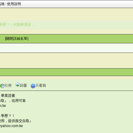
風格
使用說明
學歷？！代辦畢業證 ...
 [
關閉詳細名單
]
引用
回覆
只看我
、畢業證書
.F
自取』，信用可靠
pSo}
.tw
%zy6P
灣仙人掌與多肉植物協會論壇 "B
、學歷？！
!QHM;m
費用，提供面交自取』
viFOa
hoo.com.tw
kF{
灣仙人掌與多肉植物協會論壇 +?5<h