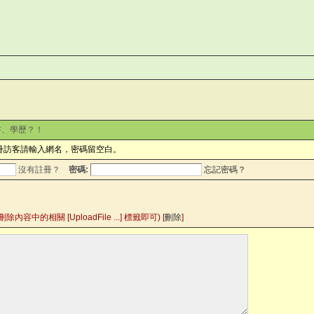
書、學歷？！
冊訪客請輸入網名，密碼留空白。
沒有註冊？
密碼:
忘記密碼？
的相關 [UploadFile ...] 標籤即可) [
刪除
]