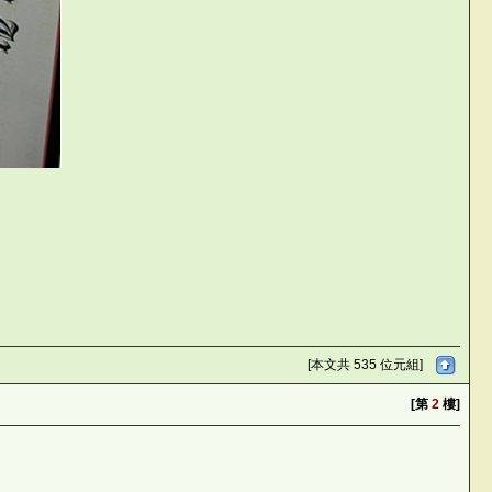
p
[本文共 535 位元組]
[第
2
樓]