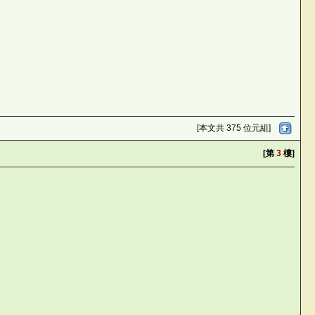
[本文共 375 位元組]
[第
3
樓]