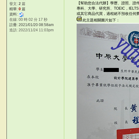
【幫助您合法代辦】學歷、證照、證
發文:
2
篇
專科、大學、研究所、TOEIC，IEL
精華:
0
篇
或其它商品代買，過程絕不預收任何費用，歡迎
資料:
在線: 00 時 02 分 17 秒
此主題相關圖片如下：
x
註冊: 2021/01/20 08:58am
造訪: 2022/11/24 11:03pm