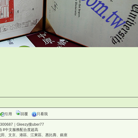
引用
回覆
只看我
687｜Gleezy搜uber77
/H
拍 #中文服務配合度超高
83C
代田、文京、港區、江東區、惠比壽、銀座
.-{PS