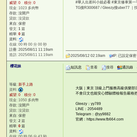
#華人出差叫小姐必看 #東京修車第一手
威望: 0 積分: 0
TG搜R300687 / Gleezy搜uber7
現金: 1023 多肉幣
存款: 沒開戶
貸款: 沒貸款
來自: 保密
發文:
1
篇
精華:
0
篇
資料:
在線: 00 時 00 分 00 秒
註冊: 2025/08/11 11:19am
造訪: 2025/08/11 11:19am
2025/08/12 02:19am
IP: 已設定保密
櫻花妹
短訊息
查看
搜尋
通訊錄
©台灣仙人掌與多肉植物協會 -- 台
©台灣仙人掌與多肉植物協會 -- 台灣
等級:
新手上路
大阪｜東京 頂級上門服務高級俱樂部
資料:
不會日文也能安心體驗體檢報告嚴格
威望: 0 積分: 0
©台灣仙人掌與多肉植物協會 -- 台
現金: 1050 多肉幣
Gleezy：yy789
LH!}
存款: 沒開戶
LINE：2054489
u
貸款: 沒貸款
Telegram：@yy9882
B^Q2q
來自: 保密
官網：https://www.fb664.com
u
發文:
2
篇
精華:
0
篇
資料:
在線: 00 時 06 分 43 秒