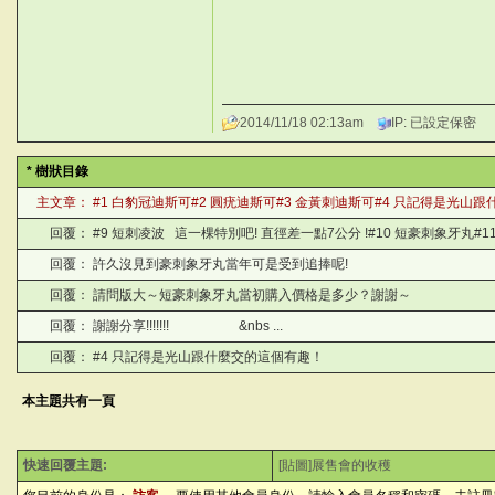
2014/11/18 02:13am
IP: 已設定保密
* 樹狀目錄
主文章： #1 白豹冠迪斯可#2 圓疣迪斯可#3 金黃刺迪斯可#4 只記得是光山跟什麼交
回覆：
#9 短刺凌波 這一棵特別吧! 直徑差一點7公分 !#10 短豪刺象牙丸#11 老
回覆：
許久沒見到豪刺象牙丸當年可是受到追捧呢!
回覆：
請問版大～短豪刺象牙丸當初購入價格是多少？謝謝～
回覆：
謝謝分享!!!!!!! &nbs ...
回覆：
#4 只記得是光山跟什麼交的這個有趣！
本主題共有一頁
快速回覆主題:
[貼圖]展售會的收穫