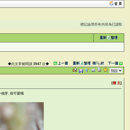
標記論壇所有內容為已讀取
◆此文章被閱讀
3947
次◆
[
樓 主
]
側芽, 很可愛哦
YP':