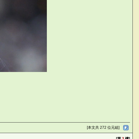
:gr
[本文共 272 位元組]
[第
2
樓]