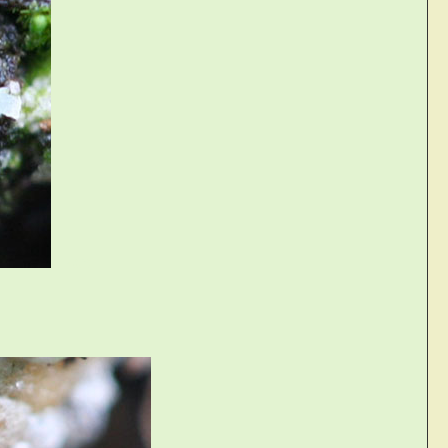
&=~&f6