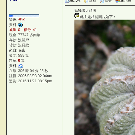
短訊息
查看
搜尋
通訊錄
貼幾張大頭照
Q'
此主題相關圖片如下：
j
等級:
俠客
資料:
威望: 0 積分: 41
現金: 77747 多肉幣
存款: 沒開戶
貸款: 沒貸款
來自: 保密
發文:
555
篇
精華:
0
篇
資料:
在線: 306 時 04 分 25 秒
註冊: 2005/08/03 02:04am
造訪: 2016/11/21 08:15pm