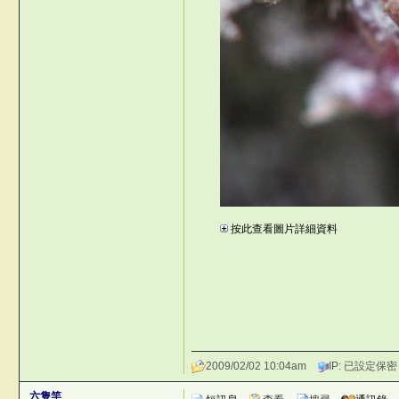
r
按此查看圖片詳細資料
q;,!
2009/02/02 10:04am
IP: 已設定保密
六隻竿