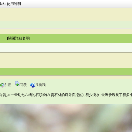
風格
使用說明
。 [
關閉詳細名單
]
引用
回覆
只看我
介質,加一些亂七八糟的石頭粉(在賣石材的店外面挖的), 很少澆水, 最近發現長了很多小