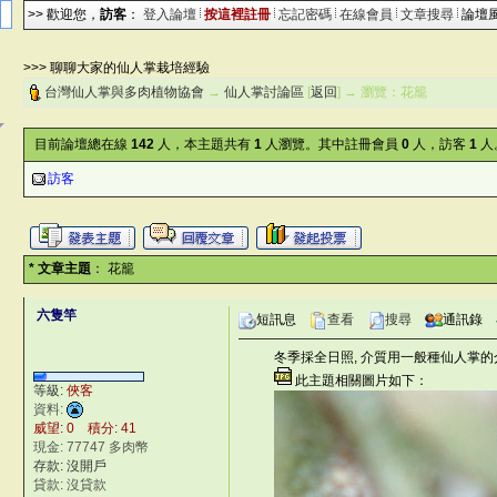
>> 歡迎您，
訪客
：
登入論壇
按這裡註冊
忘記密碼
在線會員
文章搜尋
論壇
>>> 聊聊大家的仙人掌栽培經驗
台灣仙人掌與多肉植物協會
→
仙人掌討論區
[
返回
] → 瀏覽：花籠
目前論壇總在線
142
人，本主題共有
1
人瀏覽。其中註冊會員
0
人，訪客
1
人
訪客
* 文章主題
： 花籠
六隻竿
短訊息
查看
搜尋
通訊錄
冬季採全日照, 介質用一般種仙人掌的
此主題相關圖片如下：
il-
等級:
俠客
資料:
威望: 0 積分: 41
現金: 77747 多肉幣
存款: 沒開戶
貸款: 沒貸款