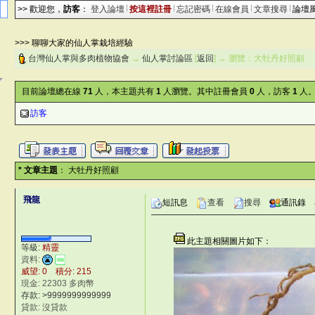
>> 歡迎您，
訪客
：
登入論壇
按這裡註冊
忘記密碼
在線會員
文章搜尋
論壇
>>> 聊聊大家的仙人掌栽培經驗
台灣仙人掌與多肉植物協會
→
仙人掌討論區
[
返回
] → 瀏覽：大牡丹好照顧
目前論壇總在線
71
人，本主題共有
1
人瀏覽。其中註冊會員
0
人，訪客
1
人。
訪客
* 文章主題
： 大牡丹好照顧
飛龍
短訊息
查看
搜尋
通訊錄
©台灣仙人掌與多肉植物協會 -- 台灣
此主題相關圖片如下：
*
等級:
精靈
資料:
威望: 0 積分: 215
現金: 22303 多肉幣
存款:
>9999999999999
貸款: 沒貸款