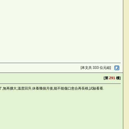
[本文共 333 位元組]
[第
291
樓]
,無再擴大,溫度回升,休養幾個月後,能不能傷口愈合再長根,試驗看看.
GcH|l