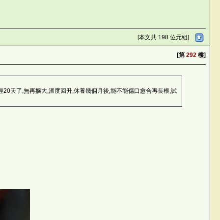
[本文共 198 位元組]
[第
292
樓]
20天了,無再擴大,溫度回升,休養幾個月後,能不能傷口愈合再長根,試