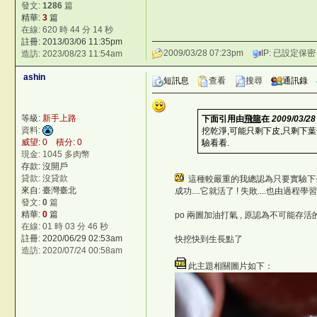
發文:
1286
篇
精華:
3
篇
在線: 620 時 44 分 14 秒
註冊: 2013/03/06 11:35pm
2009/03/28 07:23pm
IP: 已設定保密
造訪: 2023/08/23 11:54am
ashin
短訊息
查看
搜尋
通訊錄
等級:
新手上路
下面引用由
飛龍
在
2009/03/28
資料:
挖乾淨,可能只剩下皮,只剩下葉
威望: 0 積分: 0
驗看看.
8QOt:w
現金: 1045 多肉幣
存款: 沒開戶
Y8m
貸款: 沒貸款
這種較嚴重的我總認為只要實驗下
來自: 臺灣臺北
成功....它就活了 ! 失敗....也由過程學習
發文:
0
篇
©台灣仙人掌與多肉植物協會 -- 台
精華:
0
篇
po 兩圖加油打氣 , 原認為不可能存
在線: 01 時 03 分 46 秒
©台灣仙人掌與多肉植物協會 -- 台灣
註冊: 2020/06/29 02:53am
快挖快到生長點了
i+zu
造訪: 2020/07/24 00:58am
©台灣仙人掌與多肉植物協會 -- 台灣
此主題相關圖片如下：
oH|Gw