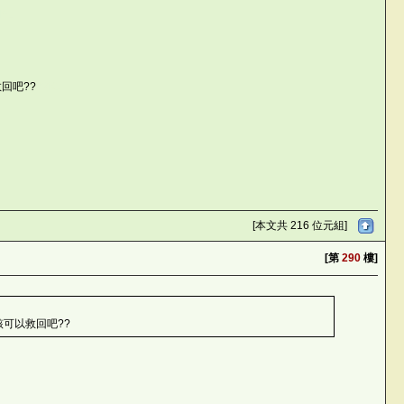
l^L
回吧??
7?iC
[本文共 216 位元組]
[第
290
樓]
該可以救回吧??
KL