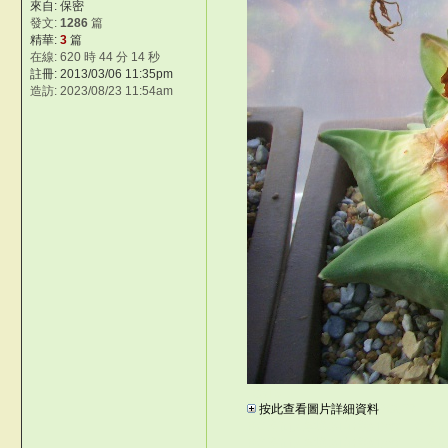
來自: 保密
發文:
1286
篇
精華:
3
篇
在線: 620 時 44 分 14 秒
註冊: 2013/03/06 11:35pm
造訪: 2023/08/23 11:54am
OsT5
按此查看圖片詳細資料
#O\;S7
©台灣仙人掌與多肉植物協會 -- 台
©台灣仙人掌與多肉植物協會 -- 台