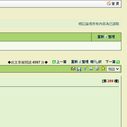
標記論壇所有內容為已讀取
◆此文章被閱讀
4597
次◆
[第
289
樓]