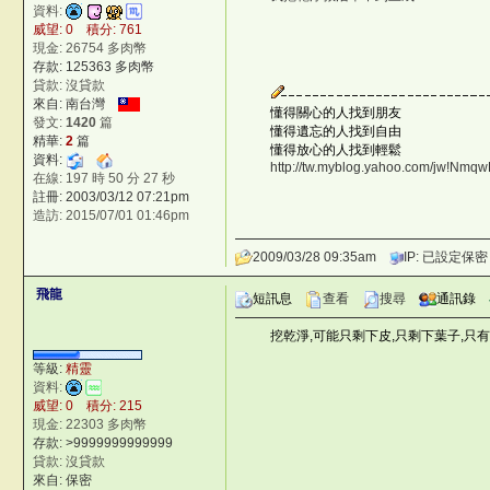
資料:
威望: 0 積分: 761
現金: 26754 多肉幣
存款: 125363 多肉幣
貸款: 沒貸款
來自: 南台灣
懂得關心的人找到朋友
發文:
1420
篇
懂得遺忘的人找到自由
精華:
2
篇
懂得放心的人找到輕鬆
資料:
http://tw.myblog.yahoo.com/jw!
在線: 197 時 50 分 27 秒
註冊: 2003/03/12 07:21pm
造訪: 2015/07/01 01:46pm
2009/03/28 09:35am
IP: 已設定保密
飛龍
短訊息
查看
搜尋
通訊錄
挖乾淨,可能只剩下皮,只剩下葉子,只
等級:
精靈
資料:
威望: 0 積分: 215
現金: 22303 多肉幣
存款:
>9999999999999
貸款: 沒貸款
來自: 保密