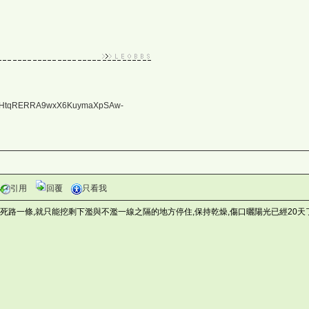
NmqwHtqRERRA9wxX6KuymaXpSAw-
引用
回覆
只看我
有死路一條,就只能挖剩下濫與不濫一線之隔的地方停住,保持乾燥,傷口曬陽光已經20天了