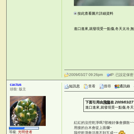
o6
按此查看圖片詳細資料
~rk/
©台灣仙人掌與多肉植物協會 -- 台
©台灣仙人掌與多肉植物協會 -- 台
進口進來,就發現受一點傷,冬天太冷,無
2009/03/27 09:26pm
IP: 已設定保密
cactus
短訊息
查看
搜尋
通訊錄
頭銜: 版主
下面引用由
飛龍
在
2009/03/27
進口進來,就發現受一點傷,冬天
rrG5fT
紅紅的沒挖乾淨嗎?那種好像會擴散~~
用接的台木會從上面爛~
x
等級:
光明使者
我挖乾淨救活率不到五成~~
4,