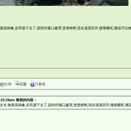
K
灣仙人掌與多肉植物協會論壇 )u~$q
灣仙人掌與多肉植物協會論壇 >@ JS<
復原跡象,反而濫下去了,趕快挖傷口處理,塗發根劑,現在溫度回升,慢慢曬乾,應該可以救
引用
回覆
只看我
 10:26pm
發表的內容：
0
太冷,無復原跡象,反而濫下去了,趕快挖傷口處理,塗發根劑,現在溫度回升,慢慢曬乾,應
;