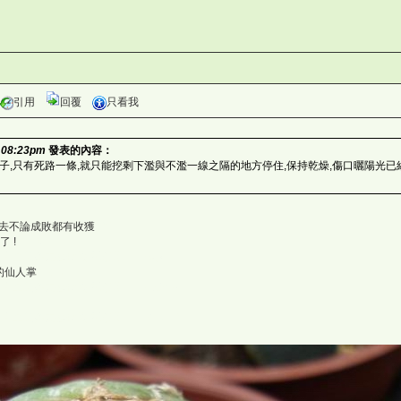
引用
回覆
只看我
 08:23pm
發表的內容：
cqr{
子,只有死路一條,就只能挖剩下濫與不濫一線之隔的地方停住,保持乾燥,傷口曬陽光已經
去不論成敗都有收獲
tz%
了 !
_<F"6
灣仙人掌與多肉植物協會論壇 wg)7
活的仙人掌
<TcHu
仙人掌與多肉植物協會論壇 rBCe>(
仙人掌與多肉植物協會論壇 MHJl]R