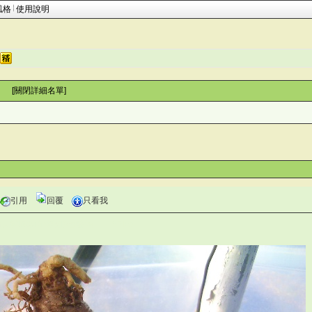
風格
使用說明
 [
關閉詳細名單
]
引用
回覆
只看我
仙人掌與多肉植物協會論壇 ^RIvs