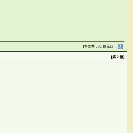
[本文共 581 位元組]
[第
2
樓]