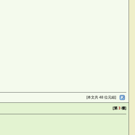
[本文共 48 位元組]
[第
3
樓]