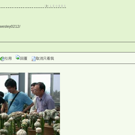
/wesley0212/
引用
回覆
取消只看我