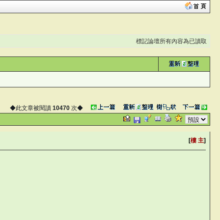
標記論壇所有內容為已讀取
◆此文章被閱讀
10470
次◆
[
樓 主
]