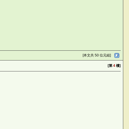
[本文共 50 位元組]
[第
4
樓]