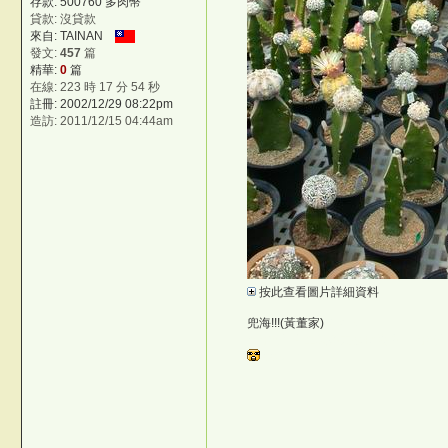
存款: 500760 多肉幣
貸款: 沒貸款
來自: TAINAN
發文:
457
篇
精華:
0
篇
在線: 223 時 17 分 54 秒
註冊: 2002/12/29 08:22pm
造訪: 2011/12/15 04:44am
按此查看圖片詳細資料
兜海!!!(黃董家)
M=/_kH
©台灣仙人掌與多肉植物協會 -- 台
ookum