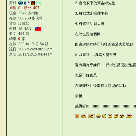
資料:
2. 台南安平的黃吉鄉先生
&YRG
威望: 0 積分: 407
©台灣仙人掌與多肉植物協會 -- 台
現金: 2342 多肉幣
3. 柳營沈宋暉理事長
|
存款: 500760 多肉幣
©台灣仙人掌與多肉植物協會 -- 台
貸款: 沒貸款
4. 柳營張明智大哥
,La
來自: TAINAN
©台灣仙人掌與多肉植物協會 -- 台
發文:
457
篇
在此也要道個歉
ZN~<S
精華:
0
篇
©台灣仙人掌與多肉植物協會 -- 台
在線: 223 時 17 分 54 秒
因這次約的時間前後差距過大且地點
註冊: 2002/12/29 08:22pm
©台灣仙人掌與多肉植物協會 -- 台
造訪: 2011/12/15 04:44am
所以遲到......真是歹勢呀!!!
W
©台灣仙人掌與多肉植物協會 -- 台
還有因為牙齒痛......所以沒當面說聲
©台灣仙人掌與多肉植物協會 -- 台
也是不好意思
0bI
©台灣仙人掌與多肉植物協會 -- 台灣
希望能夠往後常有這類型的活動
GCA
©台灣仙人掌與多肉植物協會 -- 台
最後.....
a
©台灣仙人掌與多肉植物協會 -- 台
感恩呀!!!!!!!!!!!!!!!!!!!!!!!!!!!!!!!!!!!!!!!!!!!!!!!!!!!!!!!
©台灣仙人掌與多肉植物協會 -- 台
m