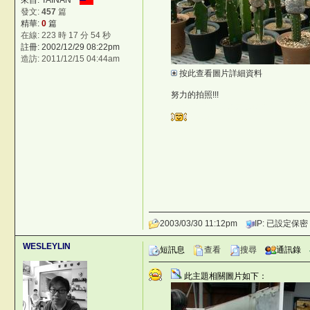
來自: TAINAN
發文:
457
篇
精華:
0
篇
在線: 223 時 17 分 54 秒
註冊: 2002/12/29 08:22pm
造訪: 2011/12/15 04:44am
按此查看圖片詳細資料
努力的拍照!!!
i,zH-{
©台灣仙人掌與多肉植物協會 -- 台
%hrW!
2003/03/30 11:12pm
IP: 已設定保密
WESLEYLIN
短訊息
查看
搜尋
通訊錄
此主題相關圖片如下：