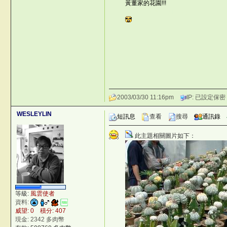
黃董家的花園!!!
RJ
©台灣仙人掌與多肉植物協會 -- 台
.{WU
2003/03/30 11:16pm
IP: 已設定保密
WESLEYLIN
短訊息
查看
搜尋
通訊錄
此主題相關圖片如下：
等級:
風雲使者
資料:
威望: 0 積分: 407
現金: 2342 多肉幣