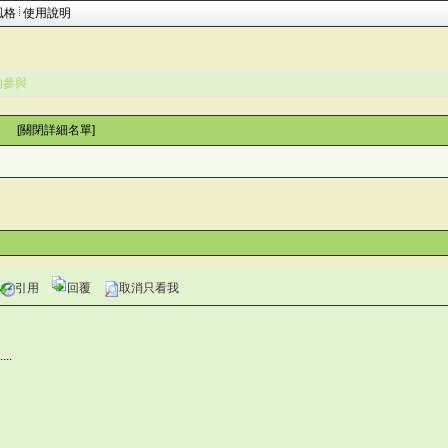
風格
使用說明
家的參與
 [
關閉詳細名單
]
引用
回覆
取消只看我
灣仙人掌與多肉植物協會論壇 A&
..
/
灣仙人掌與多肉植物協會論壇 QJ
仙人掌與多肉植物協會論壇 -3L6]
灣仙人掌與多肉植物協會論壇 I#