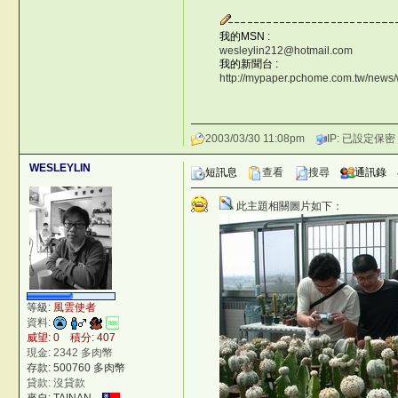
我的MSN :
wesleylin212@hotmail.com
我的新聞台 :
http://mypaper.pchome.com.tw/news
2003/03/30 11:08pm
IP: 已設定保密
WESLEYLIN
短訊息
查看
搜尋
通訊錄
此主題相關圖片如下：
等級:
風雲使者
資料:
威望: 0 積分: 407
現金: 2342 多肉幣
存款: 500760 多肉幣
貸款: 沒貸款