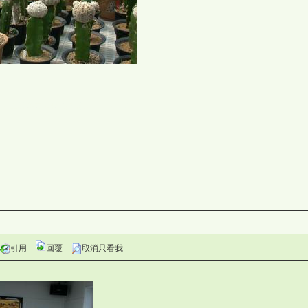
灣仙人掌與多肉植物協會論壇 c_7Zk
引用
回覆
取消只看我