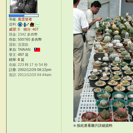
等級:
風雲使者
資料:
威望: 0 積分: 407
現金: 2342 多肉幣
存款: 500760 多肉幣
貸款: 沒貸款
來自: TAINAN
發文:
457
篇
精華:
0
篇
在線: 223 時 17 分 54 秒
註冊: 2002/12/29 08:22pm
造訪: 2011/12/15 04:44am
按此查看圖片詳細資料