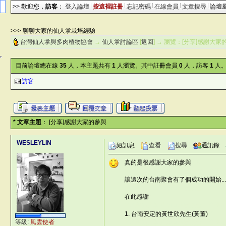
>> 歡迎您，
訪客
：
登入論壇
按這裡註冊
忘記密碼
在線會員
文章搜尋
論壇
>>> 聊聊大家的仙人掌栽培經驗
台灣仙人掌與多肉植物協會
→
仙人掌討論區
[
返回
] → 瀏覽：[分享]感謝大
目前論壇總在線
35
人，本主題共有
1
人瀏覽。其中註冊會員
0
人，訪客
1
人。
訪客
* 文章主題
： [分享]感謝大家的參與
WESLEYLIN
短訊息
查看
搜尋
通訊錄
真的是很感謝大家的參與
?X
©台灣仙人掌與多肉植物協會 -- 台
讓這次的台南聚會有了個成功的開始.....
©台灣仙人掌與多肉植物協會 -- 台
在此感謝
r
©台灣仙人掌與多肉植物協會 -- 台灣
1. 台南安定的黃世欣先生(黃董)
_"
等級:
風雲使者
©台灣仙人掌與多肉植物協會 -- 台