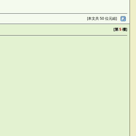
[本文共 50 位元組]
[第
5
樓]