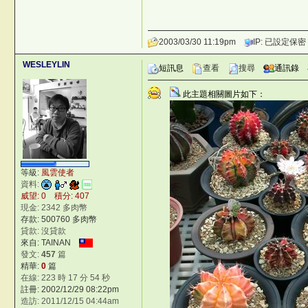
2003/03/30 11:19pm
IP: 已設定保密
WESLEYLIN
短訊息
查看
搜尋
通訊錄
此主題相關圖片如下：
等級:
風雲使者
資料:
威望: 0 積分: 407
現金: 2342 多肉幣
存款: 500760 多肉幣
貸款: 沒貸款
來自: TAINAN
發文:
457
篇
精華:
0
篇
在線: 223 時 17 分 54 秒
註冊: 2002/12/29 08:22pm
造訪: 2011/12/15 04:44am