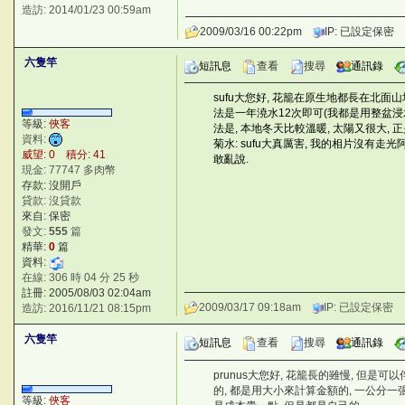
造訪: 2014/01/23 00:59am
2009/03/16 00:22pm
IP: 已設定保密
六隻竿
短訊息
查看
搜尋
通訊錄
sufu大您好, 花籠在原生地都長在北面山
法是一年澆水12次即可(我都是用整盆浸水
等級:
俠客
法是, 本地冬天比較溫暖, 太陽又很大, 
資料:
菊水: sufu大真厲害, 我的相片沒有走
威望: 0 積分: 41
敢亂說.
q0kh
現金: 77747 多肉幣
存款: 沒開戶
貸款: 沒貸款
來自: 保密
發文:
555
篇
精華:
0
篇
資料:
在線: 306 時 04 分 25 秒
註冊: 2005/08/03 02:04am
2009/03/17 09:18am
IP: 已設定保密
造訪: 2016/11/21 08:15pm
六隻竿
短訊息
查看
搜尋
通訊錄
prunus大您好, 花籠長的雖慢, 但
的, 都是用大小來計算金額的, 一公分一張
等級:
俠客