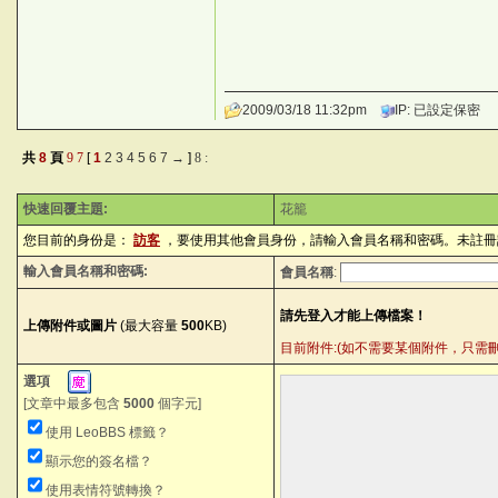
2009/03/18 11:32pm
IP: 已設定保密
共
8
頁
9
7
[
1
2
3
4
5
6
7
→
]
8
:
快速回覆主題:
花籠
您目前的身份是：
訪客
，要使用其他會員身份，請輸入會員名稱和密碼。未註冊
輸入會員名稱和密碼:
會員名稱
:
上傳附件或圖片
(最大容量
500
KB)
目前附件:(如不需要某個附件，只需刪除內容中的
選項
[文章中最多包含
5000
個字元]
使用 LeoBBS 標籤？
顯示您的簽名檔？
使用表情符號轉換？