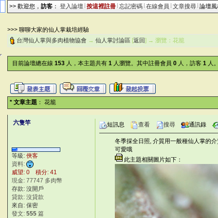
>> 歡迎您，
訪客
：
登入論壇
按這裡註冊
忘記密碼
在線會員
文章搜尋
論壇
>>> 聊聊大家的仙人掌栽培經驗
台灣仙人掌與多肉植物協會
→
仙人掌討論區
[
返回
] → 瀏覽：花籠
目前論壇總在線
153
人，本主題共有
1
人瀏覽。其中註冊會員
0
人，訪客
1
人。
* 文章主題
： 花籠
六隻竿
短訊息
查看
搜尋
通訊錄
冬季採全日照, 介質用一般種仙人掌的介質
可愛哦
(%nK|
等級:
俠客
此主題相關圖片如下：
?RND
資料:
威望: 0 積分: 41
現金: 77747 多肉幣
存款: 沒開戶
貸款: 沒貸款
來自: 保密
發文:
555
篇