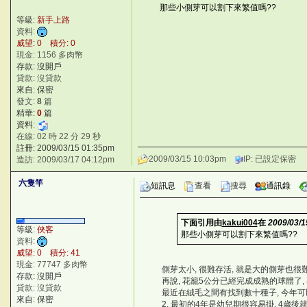
那些小側芽可以割下來繁值嗎??
]3wj?
等級:
新手上路
資料:
威望: 0 積分: 0
現金: 1156 多肉幣
存款: 沒開戶
貸款: 沒貸款
來自: 保密
發文:
8
篇
精華:
0
篇
資料:
在線: 02 時 22 分 29 秒
註冊: 2009/03/15 01:35pm
2009/03/15 10:03pm
IP: 已設定保密
造訪: 2009/03/17 04:12pm
六隻竿
短訊息
查看
搜尋
通訊錄
下面引用由
kakui004
在
2009/03/1
等級:
俠客
那些小側芽可以割下來繁值嗎??
7
資料:
威望: 0 積分: 41
)
現金: 77747 多肉幣
側芽太小, 很難存活, 就是大的側芽也很難
存款: 沒開戶
再說, 花籠5公分已經完成成熟的球體了,
貸款: 沒貸款
最近在絨毛之間有找到數十種子, 今年可以
來自: 保密
2. 最初的4年是幼兒期很容易掛, 4歲後