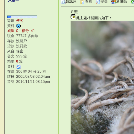
六隻竿
短訊息
查看
搜尋
通訊錄
近照
©台灣仙人掌與多肉植物協會 -- 
此主題相關圖片如下：
{`qd
等級:
俠客
資料:
威望: 0 積分: 41
現金: 77747 多肉幣
存款: 沒開戶
貸款: 沒貸款
來自: 保密
發文:
555
篇
精華:
0
篇
資料:
在線: 306 時 04 分 25 秒
註冊: 2005/08/03 02:04am
造訪: 2016/11/21 08:15pm