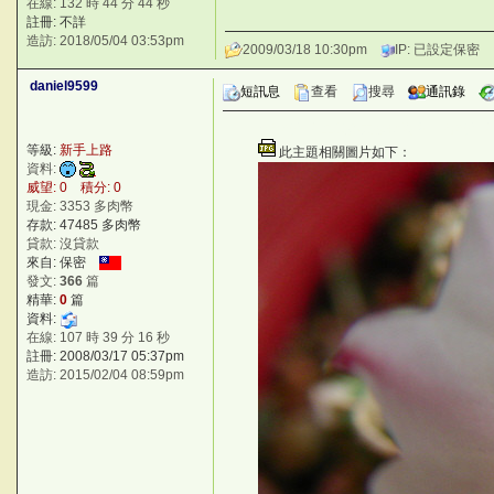
在線: 132 時 44 分 44 秒
註冊: 不詳
造訪: 2018/05/04 03:53pm
2009/03/18 10:30pm
IP: 已設定保密
daniel9599
短訊息
查看
搜尋
通訊錄
©台灣仙人掌與多肉植物協會 -- 台灣仙
等級:
新手上路
此主題相關圖片如下：
z
資料:
威望: 0 積分: 0
現金: 3353 多肉幣
存款: 47485 多肉幣
貸款: 沒貸款
來自: 保密
發文:
366
篇
精華:
0
篇
資料:
在線: 107 時 39 分 16 秒
註冊: 2008/03/17 05:37pm
造訪: 2015/02/04 08:59pm