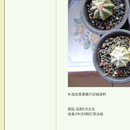
!v+~
按此查看圖片詳細資料
Z
©台灣仙人掌與多肉植物協會 -- 台灣仙
©台灣仙人掌與多肉植物協會 -- 台灣
跟貼 花期5月左右
g!HAX~
收集2年共6顆打算合植
=4