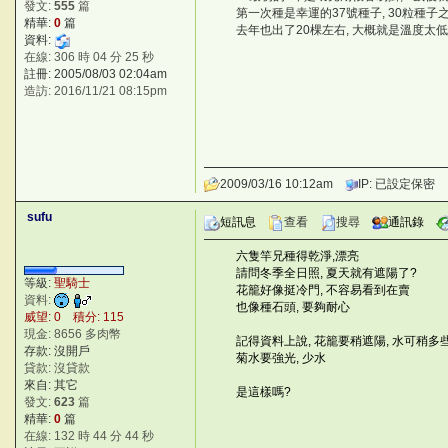
發文:
555
篇
第一次種是幸運的37號種子, 30粒種子
精華:
0
篇
去年也出了20棵左右, 大概就是溫度太低,
資料:
在線: 306 時 04 分 25 秒
註冊: 2005/08/03 02:04am
造訪: 2016/11/21 08:15pm
2009/03/16 10:12am
IP: 已設定保密
sufu
短訊息
查看
搜尋
通訊錄
六隻竿兄種得乾淨,漂亮
6 y
請問冬季全日照, 夏天就有遮陽了?
J?zJ
等級:
聖騎士
花籠好像挺冷門, 不容易看到在賣
A
資料:
也像種石頭, 要夠耐心
)}}E
威望: 0 積分: 115
©台灣仙人掌與多肉植物協會 -- 台
現金: 8656 多肉幣
記得資料上說, 花籠要稍遮陽, 水可稍多
存款: 沒開戶
菊水要強光, 少水
-
貸款: 沒貸款
©台灣仙人掌與多肉植物協會 -- 台灣
來自: 其它
是這樣嗎?
zD Lo
發文:
623
篇
精華:
0
篇
在線: 132 時 44 分 44 秒