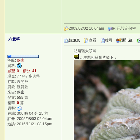
2009/02/02 10:04am
IP: 已設定保密
六隻竿
短訊息
查看
搜尋
通訊錄
貼幾張大頭照
Xt)8@
此主題相關圖片如下：
)KS9{
等級:
俠客
資料:
威望: 0 積分: 41
現金: 77747 多肉幣
存款: 沒開戶
貸款: 沒貸款
來自: 保密
發文:
555
篇
精華:
0
篇
資料:
在線: 306 時 04 分 25 秒
註冊: 2005/08/03 02:04am
造訪: 2016/11/21 08:15pm