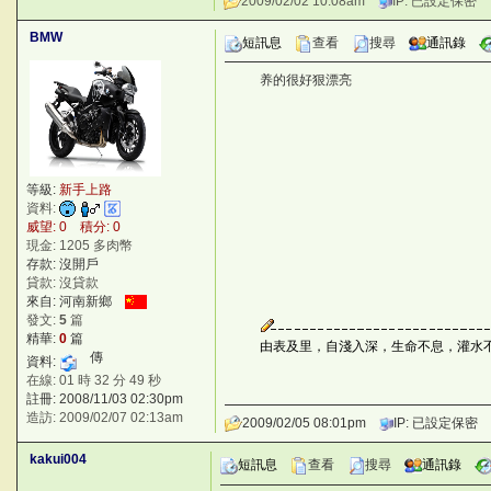
2009/02/02 10:08am
IP: 已設定保密
BMW
短訊息
查看
搜尋
通訊錄
养的很好狠漂亮
.[yk
等級:
新手上路
資料:
威望: 0 積分: 0
現金: 1205 多肉幣
存款: 沒開戶
貸款: 沒貸款
來自: 河南新鄉
發文:
5
篇
精華:
0
篇
由表及里，自淺入深，生命不息，灌水
資料:
在線: 01 時 32 分 49 秒
註冊: 2008/11/03 02:30pm
造訪: 2009/02/07 02:13am
2009/02/05 08:01pm
IP: 已設定保密
kakui004
短訊息
查看
搜尋
通訊錄