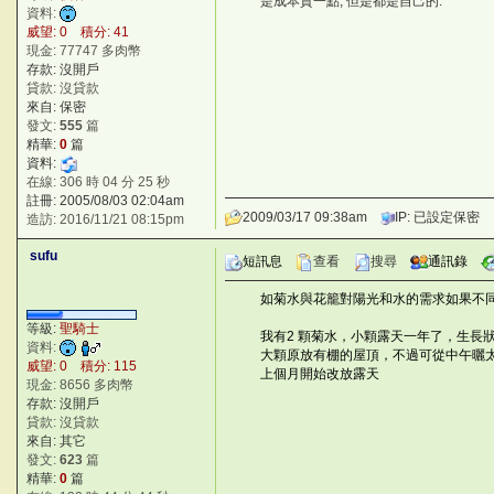
是成本貴一點, 但是都是自己的.
fD]@*
資料:
威望: 0 積分: 41
現金: 77747 多肉幣
存款: 沒開戶
貸款: 沒貸款
來自: 保密
發文:
555
篇
精華:
0
篇
資料:
在線: 306 時 04 分 25 秒
註冊: 2005/08/03 02:04am
2009/03/17 09:38am
IP: 已設定保密
造訪: 2016/11/21 08:15pm
sufu
短訊息
查看
搜尋
通訊錄
如菊水與花籠對陽光和水的需求如果不
©台灣仙人掌與多肉植物協會 -- 台灣
等級:
聖騎士
我有2 顆菊水，小顆露天一年了，生長
資料:
大顆原放有棚的屋頂，不過可從中午曬太
威望: 0 積分: 115
上個月開始改放露天
" 4l7
現金: 8656 多肉幣
存款: 沒開戶
貸款: 沒貸款
來自: 其它
發文:
623
篇
精華:
0
篇