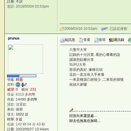
註冊: 不詳
造訪: 2018/05/04 03:53pm
2009/03/16 10:53am
IP: 已設定保密
prunus
短訊息
查看
搜尋
通訊錄
六隻竿大哥
s(
記錄的十分詳實..看的心癢癢的說
J4
謝謝您貼圖分享
4[(f
SUFU大哥
t'(G\
形容的真好..像種石頭
.eW
這款一直沒有入手來養
m
等級:
精靈
一來是種源己經很少..二來長的很慢
O
資料:
祝福大家囉
[
威望: 0 積分: 231
現金: 6310 多肉幣
存款: 14490 多肉幣
貸款: 沒貸款
來自: 保密
發文:
1022
篇
回首向來蕭瑟處....
精華:
3
篇
歸去也無風也無晴....
在線: 142 時 04 分 43 秒
註冊: 2003/09/27 10:44am