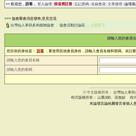
>> 歡迎您，
訪客
：
登入論壇
按這裡註冊
忘記密碼
在線會員
文章搜尋
論壇
>>> 協會聚會消息發怖,意見交流
台灣仙人掌與多肉植物協會
→
協會活動討論區
→ 主題提升
請輸入您的會員名
您目前的身份是：
訪客
，要使用其他會員身份，請輸入會員名稱和密碼。未註冊
請輸入您的會員名稱
請輸入您的密碼
© 中文版權所有：
台灣仙人掌與
程式版權所有： 山鷹(糊)、花無缺 程
本論壇言論純屬發言者個人