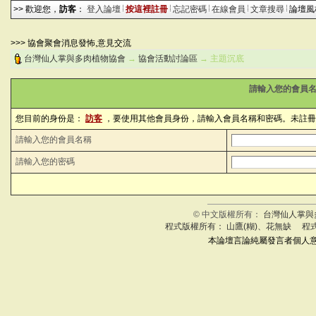
>> 歡迎您，
訪客
：
登入論壇
按這裡註冊
忘記密碼
在線會員
文章搜尋
論壇
>>> 協會聚會消息發怖,意見交流
台灣仙人掌與多肉植物協會
→
協會活動討論區
→ 主題沉底
請輸入您的會員名
您目前的身份是：
訪客
，要使用其他會員身份，請輸入會員名稱和密碼。未註冊
請輸入您的會員名稱
請輸入您的密碼
© 中文版權所有：
台灣仙人掌與
程式版權所有： 山鷹(糊)、花無缺 程
本論壇言論純屬發言者個人