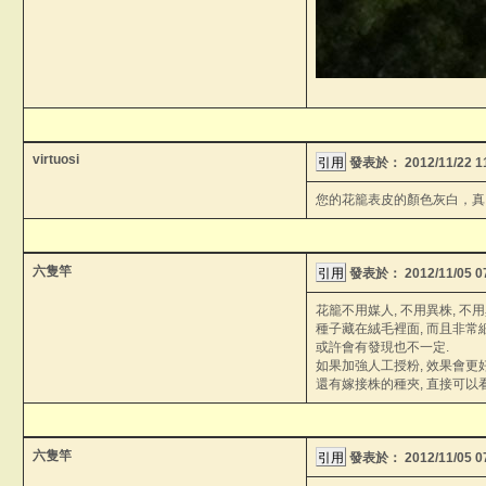
virtuosi
發表於：
2012/11/22 
您的花籠表皮的顏色灰白，真
六隻竿
發表於：
2012/11/05 
花籠不用媒人, 不用異株, 不
種子藏在絨毛裡面, 而且非常
或許會有發現也不一定.
如果加強人工授粉, 效果會更好
還有嫁接株的種夾, 直接可以看
六隻竿
發表於：
2012/11/05 