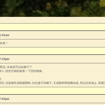
11:41am
自然！
07:15pm
用異花, 本身就可以結種子了.
細小, 請您仔細的檢查一下您的植株,
.
到, 但是種夾成熟爆開時, 往往接不到種子, 又成熟時間很難知道, 所以目前為止, 我
07:02pm