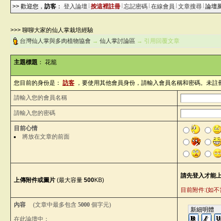
>> 歡迎您，
訪客
：
登入論壇
按這裡註冊
忘記密碼
在線會員
文章搜尋
論壇
>>> 聊聊大家的仙人掌栽培經驗
台灣仙人掌與多肉植物協會
→
仙人掌討論區
→ 引用回覆文章
主題標題
： 花籠
您目前的身份是：
訪客
，要使用其他會員身份，請輸入會員名稱和密碼。未註
請輸入您的會員名稱
請輸入您的密碼
目前心情
將放在文章的前面
上傳附件或圖片
(最大容量
500
KB)
目前附件:(如不需
內容
(文章中最多包含
5000
個字元)
在此論壇中：