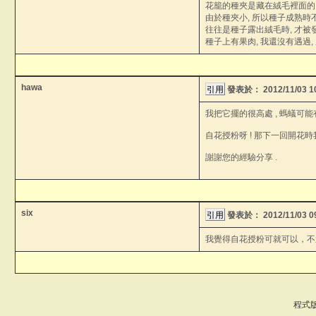
花籠的種夾是藏在絨毛裡面的
由於種夾小, 所以種子成熟時
往往是種子露出絨毛時, 才被
種子上有果肉, 我還沒有遇過
hawa
發表於：
2012/11/03 
我把它擺的很高處 , 螞蟻可能有懼
自花授粉呀 ! 那下一回開花時
謝謝您的經驗分享 .
six
發表於：
2012/11/03 
我覺得自花授粉可就可以，不
程式