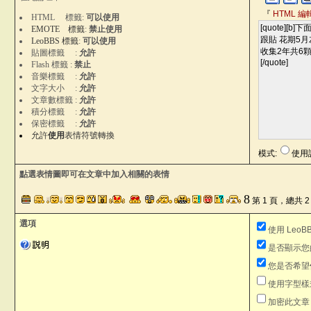
『
HTML 編
HTML 標籤:
可以使用
EMOTE 標籤
:
禁止使用
LeoBBS 標籤
:
可以使用
貼圖標籤 :
允許
Flash 標籤 :
禁止
音樂標籤 :
允許
文字大小 :
允許
文章數標籤 :
允許
積分標籤 :
允許
保密標籤 :
允許
允許
使用
表情符號轉換
模式:
使
點選表情圖即可在文章中加入相關的表情
8
第 1 頁，總共 2
選項
使用 LeoB
是否顯示您
您是否希望
使用字型樣
加密此文章