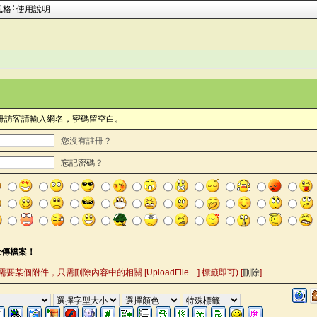
風格
使用說明
冊訪客請輸入網名，密碼留空白。
您沒有註冊？
忘記密碼？
要某個附件，只需刪除內容中的相關 [UploadFile ...] 標籤即可) [
刪除
]