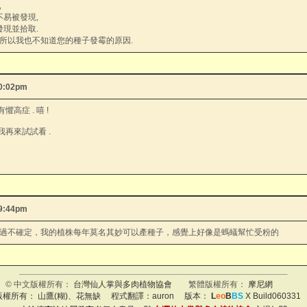
,
不易被發現,
發現並拾取.
, 所以我也不知道您的種子發霉的原因.
10:02pm
高症 . 嘻 !
我再來試試看 .
09:44pm
過不確定，我的植株每年莫名其妙可以產種子，感覺上好像是螞蟻幫忙受粉的
© 中文版權所有：
台灣仙人掌與多肉植物協會
繁體版權所有：
摩尼網
版權所有： 山鷹(糊)、花無缺 程式翻譯：
auron
版本：
L
eo
B
BS
X Build060331