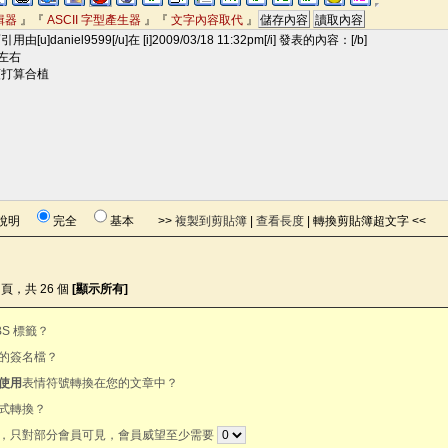
輯器
』『
ASCII 字型產生器
』『
文字內容取代
』
用說明
完全
基本 >>
複製到剪貼簿
|
查看長度
|
轉換剪貼簿超文字
<<
 頁，共 26 個
[顯示所有]
BS 標籤？
的簽名檔？
使用
表情符號轉換在您的文章中？
式轉換？
，只對部分會員可見，會員威望至少需要