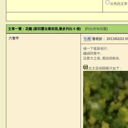
出售此文章
文章一覽：花籠 (新回覆在最前面,最多列出 6 個)
[
列出所有回覆
]
六隻竿
發表於：
2013/02/22 
補一下最新相片,
繼續悶養中,
這麼大之後, 應該很耐命,
此主題相關圖片如下：