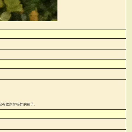
還沒有收到嫁接株的種子.