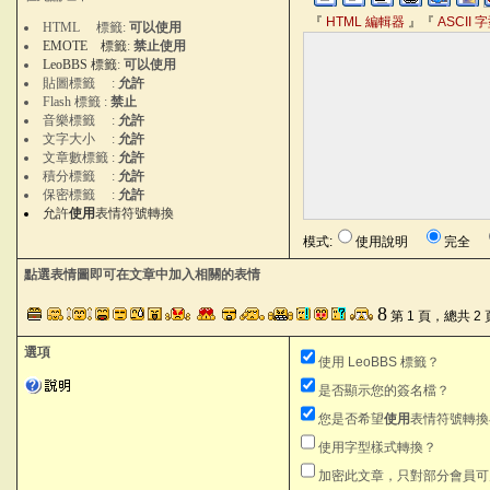
『
HTML 編輯器
』『
ASCII
HTML 標籤:
可以使用
EMOTE 標籤
:
禁止使用
LeoBBS 標籤
:
可以使用
貼圖標籤 :
允許
Flash 標籤 :
禁止
音樂標籤 :
允許
文字大小 :
允許
文章數標籤 :
允許
積分標籤 :
允許
保密標籤 :
允許
允許
使用
表情符號轉換
模式:
使用說明
完全
點選表情圖即可在文章中加入相關的表情
8
第 1 頁，總共 2 
選項
使用 LeoBBS 標籤？
是否顯示您的簽名檔？
您是否希望
使用
表情符號轉換
使用字型樣式轉換？
加密此文章，只對部分會員