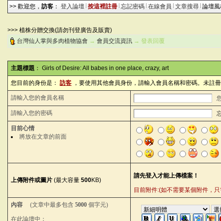
>> 歡迎您，
訪客
：
登入論壇
按這裡註冊
忘記密碼
在線會員
文章搜尋
論壇
>>> 植株分贈交換(請勿刊登廣告及販賣)
台灣仙人掌與多肉植物協會
→
會員交流資訊
→ 發表回覆
主題標題
： Girls of Desire: All babes in one place, crazy, art
您目前的身份是：
訪客
，要使用其他會員身份，請輸入會員名稱和密碼。未註冊
請輸入您的會員名稱
請輸入您的密碼
目前心情
將放在文章的前面
上傳附件或圖片
(最大容量
500
KB)
目前附件:(如不需要某個附件，只需刪除內
內容
(文章中最多包含
5000
個字元)
在此論壇中：