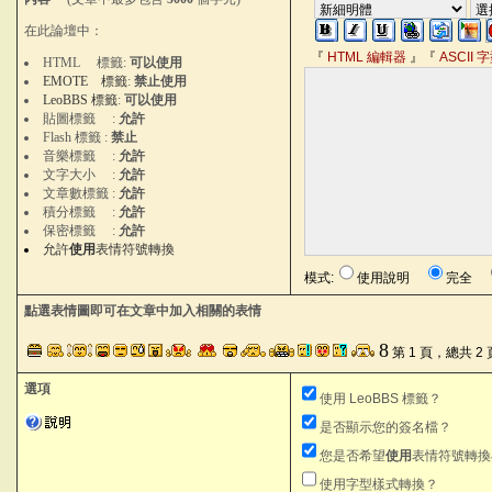
在此論壇中：
『
HTML 編輯器
』『
ASCII
HTML 標籤:
可以使用
EMOTE 標籤
:
禁止使用
LeoBBS 標籤
:
可以使用
貼圖標籤 :
允許
Flash 標籤 :
禁止
音樂標籤 :
允許
文字大小 :
允許
文章數標籤 :
允許
積分標籤 :
允許
保密標籤 :
允許
允許
使用
表情符號轉換
模式:
使用說明
完全
點選表情圖即可在文章中加入相關的表情
8
第 1 頁，總共 2 
選項
使用 LeoBBS 標籤？
是否顯示您的簽名檔？
您是否希望
使用
表情符號轉換
使用字型樣式轉換？