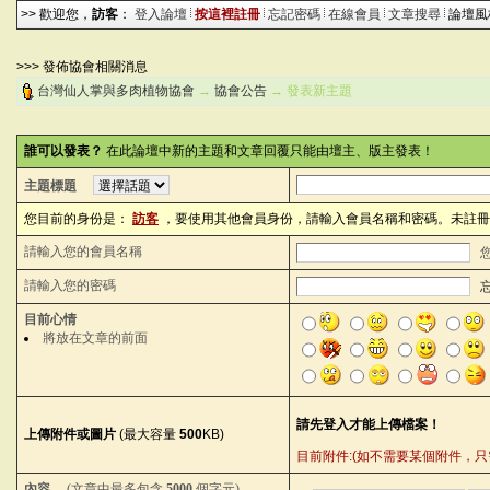
>> 歡迎您，
訪客
：
登入論壇
按這裡註冊
忘記密碼
在線會員
文章搜尋
論壇
>>> 發佈協會相關消息
台灣仙人掌與多肉植物協會
→
協會公告
→ 發表新主題
誰可以發表？
在此論壇中新的主題和文章回覆只能由壇主、版主發表！
主題標題
您目前的身份是：
訪客
，要使用其他會員身份，請輸入會員名稱和密碼。未註冊
請輸入您的會員名稱
請輸入您的密碼
目前心情
將放在文章的前面
上傳附件或圖片
(最大容量
500
KB)
目前附件:(如不需要某個附件，只需刪除內
內容
(文章中最多包含
5000
個字元)