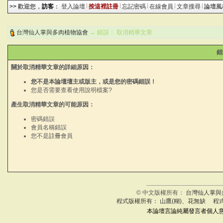
>> 歡迎您，
訪客
：
登入論壇
按這裡註冊
忘記密碼
在線會員
文章搜尋
論壇
台灣仙人掌與多肉植物協會
→ 錯誤： 取消精華文章
錯
關於取消精華文章的詳細原因：
您不是本論壇壇主或版主，或是您的密碼錯誤！
您是否需要查看
使用說明檔案
?
產生取消精華文章的可能原因：
密碼錯誤
會員名稱錯誤
您不是
註冊
會員
© 中文版權所有：
台灣仙人掌與
程式版權所有： 山鷹(糊)、花無缺 程
本論壇言論純屬發言者個人