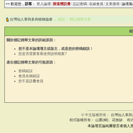
>> 歡迎您，
訪客
：
登入論壇
按這裡註冊
忘記密碼
在線會員
文章搜尋
論壇
台灣仙人掌與多肉植物協會
→ 錯誤： 標記精華文章
錯
關於標記精華文章的詳細原因：
您不是本論壇壇主或版主，或是您的密碼錯誤！
您是否需要查看
使用說明檔案
?
產生標記精華文章的可能原因：
密碼錯誤
會員名稱錯誤
您不是
註冊
會員
© 中文版權所有：
台灣仙人掌與
程式版權所有： 山鷹(糊)、花無缺 程
本論壇言論純屬發言者個人