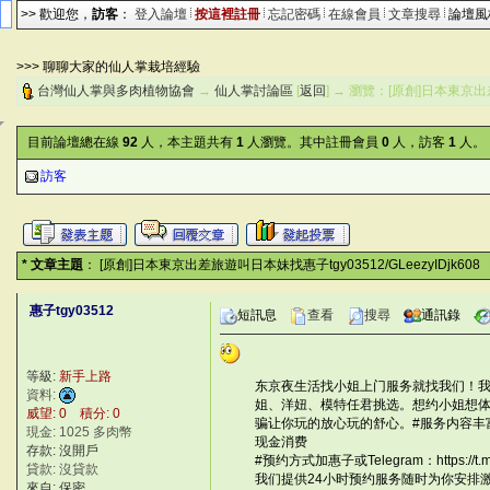
>> 歡迎您，
訪客
：
登入論壇
按這裡註冊
忘記密碼
在線會員
文章搜尋
論壇
>>> 聊聊大家的仙人掌栽培經驗
台灣仙人掌與多肉植物協會
→
仙人掌討論區
[
返回
] → 瀏覽：[原創]日本東京
目前論壇總在線
92
人，本主題共有
1
人瀏覽。其中註冊會員
0
人，訪客
1
人。
訪客
* 文章主題
： [原創]日本東京出差旅遊叫日本妹找惠子tgy03512/GLeezyIDjk608
惠子tgy03512
短訊息
查看
搜尋
通訊錄
xCH$xS
#w=
©台灣仙人掌與多肉植物協會 -- 台灣仙
等級:
新手上路
东京夜生活找小姐上门服务就找我们！我
資料:
姐、洋妞、模特任君挑选。想约小姐想体
威望: 0 積分: 0
骗让你玩的放心玩的舒心。#服务内容丰
現金: 1025 多肉幣
现金消费
r{`4|@
Fc
存款: 沒開戶
#预约方式加惠子或Telegram：https://t.m
貸款: 沒貸款
我们提供24小时预约服务随时为你安排
來自: 保密